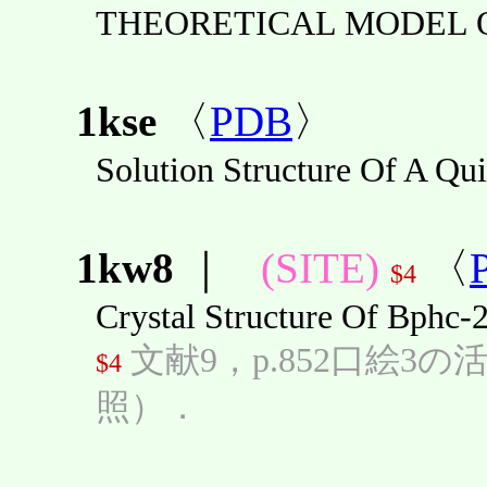
THEORETICAL MODEL O
1kse
〈
PDB
〉
Solution Structure Of A Q
1kw8
｜
(SITE)
〈
$4
Crystal Structure Of Bphc
文献9，p.852口絵3の
$4
照）．