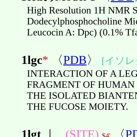
High Resolution 1H NMR S
Dodecylphosphocholine Mice
Leucocin A: Dpc) (0.1% Tfa
1lgc
*
〈
PDB
〉
[イソレ
INTERACTION OF A LE
FRAGMENT OF HUMAN 
THE ISOLATED BIANTE
THE FUCOSE MOIETY.
1lgt
｜
(SITE)
〈
P
$4'