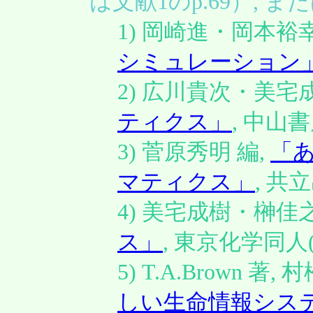
は文献1のp.69）, 
1) 岡崎進・岡本裕幸
シミュレーション
2) 広川貴次・美宅
ティクス」
, 中山書店
3) 菅原秀明 編,
「
マティクス」
, 共立
4) 美宅成樹・榊佳之
ス」
, 東京化学同人(2
5) T.A.Brown 著
しい生命情報シス