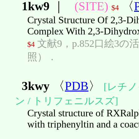
1kw9
｜
(SITE)
〈
$4
Crystal Structure Of 2,3-D
Complex With 2,3-Dihydrox
文献9，p.852口絵3の
$4
照）．
3kwy
〈
PDB
〉
[レチノ
ン / トリフェニルスズ]
Crystal structure of RXRal
with triphenyltin and a coac