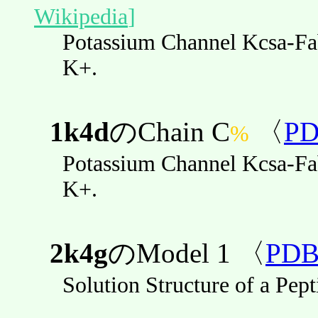
Wikipedia
]
Potassium Channel Kcsa-Fa
K+.
1k4d
のChain C
〈
P
%
Potassium Channel Kcsa-Fa
K+.
2k4g
のModel 1 〈
PD
Solution Structure of a Pept