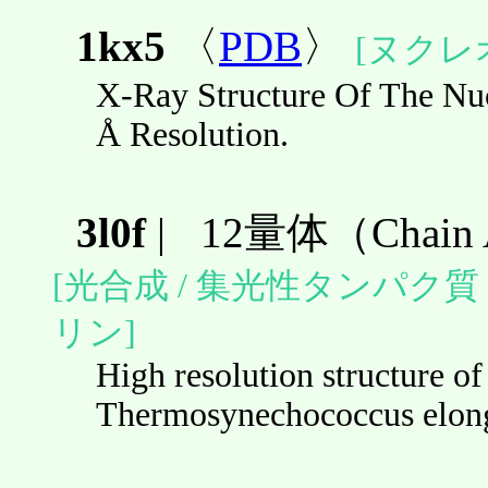
1kx5
〈
PDB
〉
[ヌクレ
X-Ray Structure Of The Nuc
Å Resolution.
3l0f
|
12量体（Chain
[光合成 / 集光性タンパク質
リン]
High resolution structure 
Thermosynechococcus elong