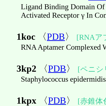
Ligand Binding Domain Of 
Activated Receptor γ In Co
1koc
〈
PDB
〉
[RNA
RNA Aptamer Complexed W
3kp2
〈
PDB
〉
[ペニシ
Staphylococcus epidermidis
1kpx
〈
PDB
〉
[赤錐体色素