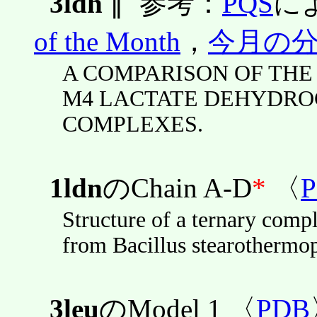
3ldh
∥
参考：
PQS
に
of the Month
，
今月の
A COMPARISON OF THE
M4 LACTATE DEHYDRO
COMPLEXES.
1ldn
のChain A-D
*
〈
Structure of a ternary compl
from Bacillus stearothermop
3leu
のModel 1 〈
PDB