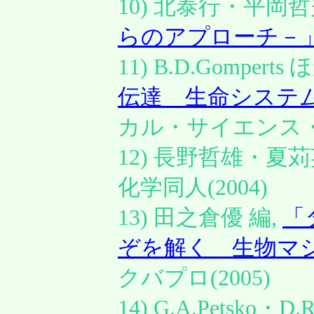
10) 北泰行・平岡哲
らのアプローチ－
11) B.D.Gomper
伝達 生命システ
カル・サイエンス・
12) 長野哲雄・夏
化学同人(2004)
13) 田之倉優 編,
「
ぞを解く 生物マ
クバプロ(2005)
14) G.A.Petsko