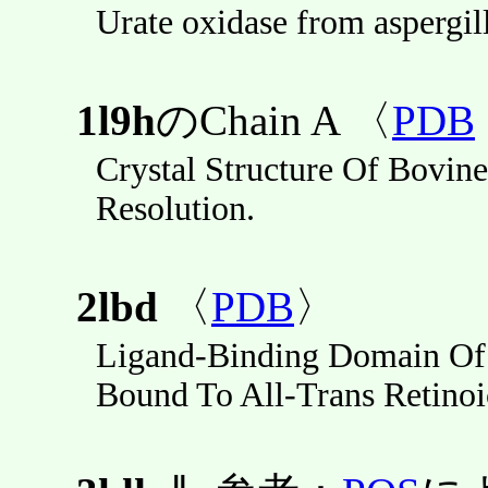
Urate oxidase from aspergil
1l9h
のChain A 〈
PDB
Crystal Structure Of Bovin
Resolution.
2lbd
〈
PDB
〉
Ligand-Binding Domain Of 
Bound To All-Trans Retinoi