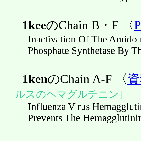
1kee
のChain B・F 〈
Inactivation Of The Amidot
Phosphate Synthetase By The
1ken
のChain A-F 〈
資
ルスのヘマグルチニン]
Influenza Virus Hemagglut
Prevents The Hemagglutini