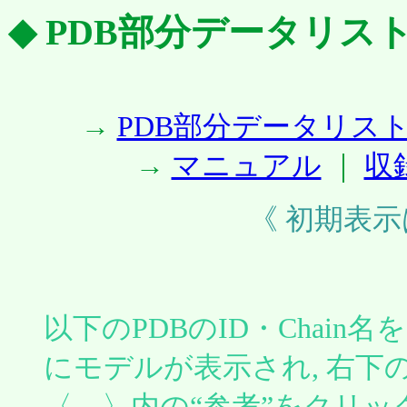
◆ PDB部分データリス
→
PDB部分データリス
→
マニュアル
｜
収
《 初期表示は1
以下のPDBのID・Chai
にモデルが表示され, 右
〈 〉内の“参考”をクリ