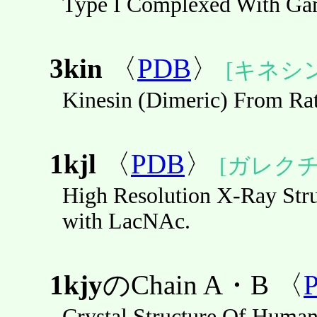
Type I Complexed With Gan
3kin
〈
PDB
〉
[キネシン
Kinesin (Dimeric) From Rat
1kjl
〈
PDB
〉
[ガレクチ
High Resolution X-Ray Str
with LacNAc.
1kjy
のChain A・B 〈
Crystal Structure Of Huma