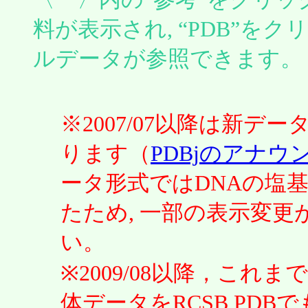
料が表示され, “PDB”をク
ルデータが参照できます。
※2007/07以降は新デ
ります（
PDBjのアナウ
ータ形式ではDNAの塩基
たため, 一部の表示変
い。
※2009/08以降，これまで
体データをRCSB PD