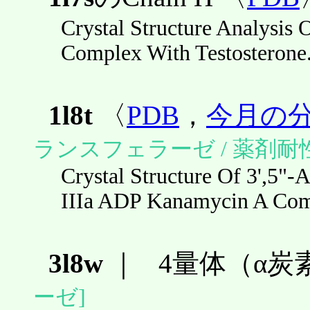
Crystal Structure Analysis 
Complex With Testosterone
1l8t
〈
PDB
，
今月の
ランスフェラーゼ / 薬剤耐性
Crystal Structure Of 3',5"
IIIa ADP Kanamycin A Com
3l8w
｜
4量体（α炭
ーゼ]