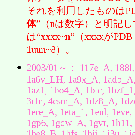
それを利用したものはPD
体
”（nは数字）と明記
は“xxxx~
n
”（xxxxがP
1uun~8）。
2003/01～： 117e_A, 188l,
1a6v_LH, 1a9x_A, 1adb_A,
1az1, 1bo4_A, 1btc, 1bzf_
3cln, 4csm_A, 1dz8_A, 1dz
1ere_A, 1eta_1, 1eul, 1eve,
1gp6, 1gqw_A, 1gvr, 1h11,
1he8_B, 1hfs, 1hii, 1i3u, 1i