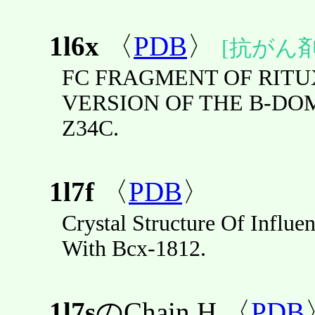
1l6x
〈
PDB
〉
[抗がん
FC FRAGMENT OF RITU
VERSION OF THE B-DO
Z34C.
1l7f
〈
PDB
〉
Crystal Structure Of Influ
With Bcx-1812.
1l7s
のChain H 〈
PDB