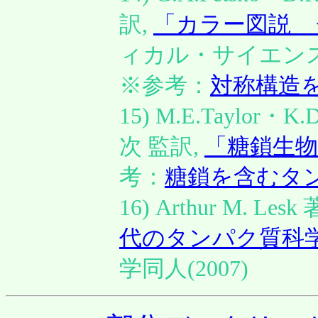
訳,
「カラー図説 
ィカル・サイエンス
※参考：
対称構造
15) M.E.Taylor
次 監訳,
「糖鎖生物
考：
糖鎖を含むタ
16) Arthur M. Le
代のタンパク質科
学同人(2007)