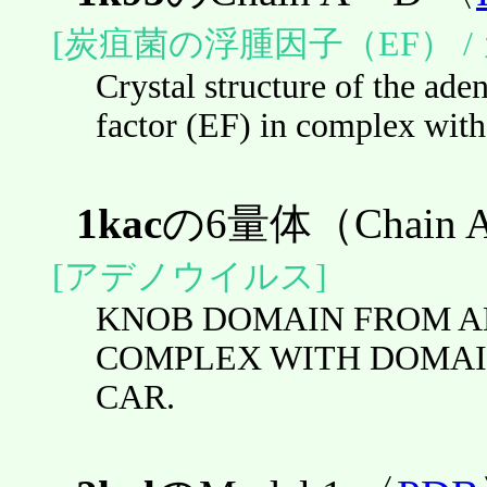
[炭疽菌の浮腫因子（EF） /
Crystal structure of the ad
factor (EF) in complex with
1kac
の6量体（Chain 
[アデノウイルス]
KNOB DOMAIN FROM AD
COMPLEX WITH DOMAIN
CAR.