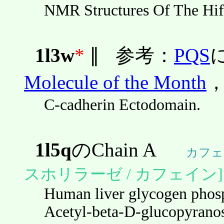
NMR Structures Of The Hi
1l3w
*
∥
参考：
PQS
Molecule of the Month
C-cadherin Ectodomain.
1l5q
のChain A
カフェ
スホリラーゼ / カフェイン]
Human liver glycogen phosp
Acetyl-beta-D-glucopyrano