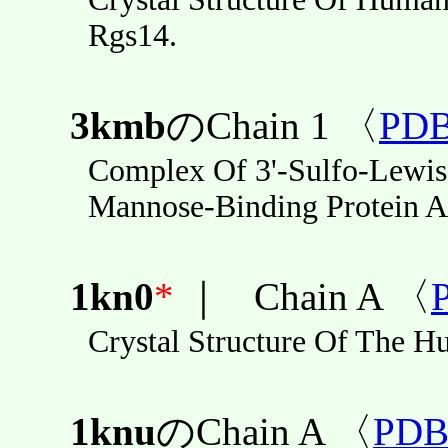
Rgs14.
3kmb
のChain 1 〈
PD
Complex Of 3'-Sulfo-Lewis
Mannose-Binding Protein A
1kn0
*
｜
Chain A 〈
Crystal Structure Of The H
1knu
のChain A 〈
PD