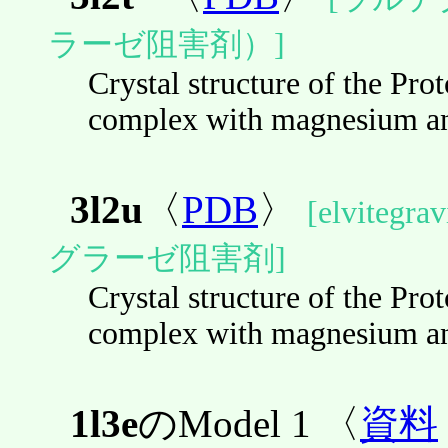
ラーゼ阻害剤）]
Crystal structure of the Pr
complex with magnesium an
3l2u
〈
PDB
〉
[elvite
グラーゼ阻害剤]
Crystal structure of the Pr
complex with magnesium an
1l3e
のModel 1 〈
資料