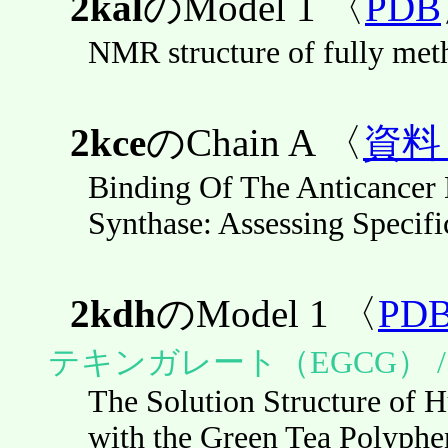
2kal
のModel 1 〈
PDB
NMR structure of fully met
2kce
のChain A 〈
資料
Binding Of The Anticancer
Synthase: Assessing Specific
2kdh
のModel 1 〈
PD
テキンガレート（EGCG） 
The Solution Structure of 
with the Green Tea Polyphen