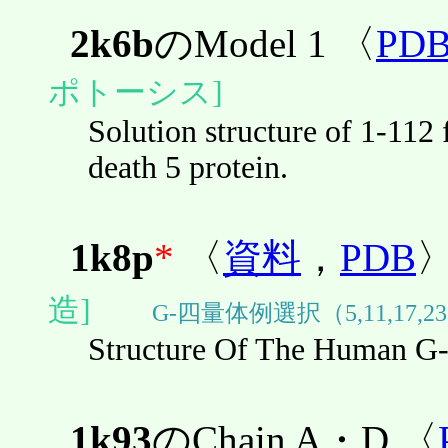
2k6b
のModel 1 〈
PD
ポトーシス]
Solution structure of 1-11
death 5 protein.
1k8p
*
〈
資料
，
PDB
造]
G-四量体例選択（5,11,17,2
Structure Of The Human G-
1k93
のChain A・D 〈