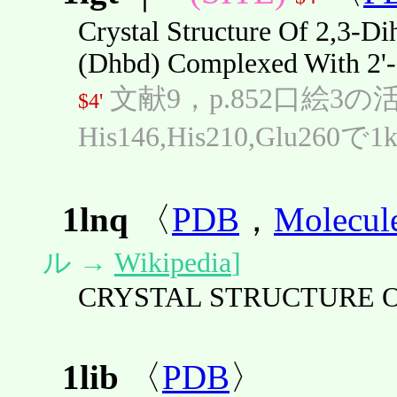
Crystal Structure Of 2,3-D
(Dhbd) Complexed With 2'-
文献9，p.852口絵3
$4'
His146,His210,Glu2
1lnq
〈
PDB
，
Molecul
ル →
Wikipedia
]
CRYSTAL STRUCTURE OF
1lib
〈
PDB
〉