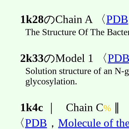
1k28
のChain A 〈
PDB
The Structure Of The Bacte
2k33
のModel 1 〈
PD
Solution structure of an N-g
glycosylation.
1k4c
｜
Chain C
∥
%
〈
PDB
，
Molecule of th