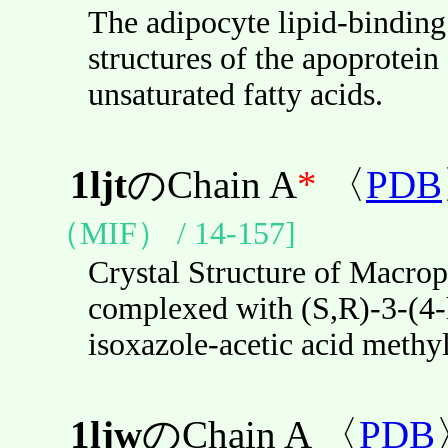
The adipocyte lipid-binding 
structures of the apoprotei
unsaturated fatty acids.
1ljt
のChain A
*
〈
PDB
（MIF） / 14-157]
Crystal Structure of Macrop
complexed with (S,R)-3-(4
isoxazole-acetic acid methyl
1ljw
のChain A 〈
PDB