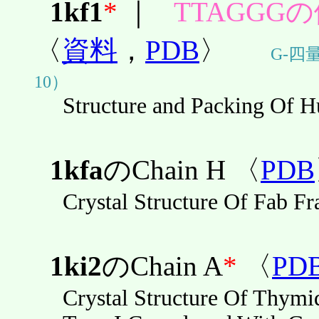
1kf1
*
｜
TTAGGG
〈
資料
，
PDB
〉
G-四量
10）
Structure and Packing Of
1kfa
のChain H 〈
PDB
Crystal Structure Of Fab F
1ki2
のChain A
*
〈
PD
Crystal Structure Of Thymi