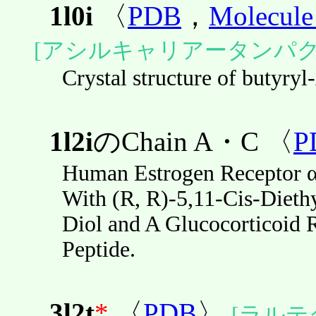
1l0i
〈
PDB
，
Molecule
[アシルキャリアータンパク
Crystal structure of butyr
1l2i
のChain A・C 〈
P
Human Estrogen Receptor 
With (R, R)-5,11-Cis-Dieth
Diol and A Glucocorticoid R
Peptide.
3l2t
*
〈
PDB
〉
[ラルテ