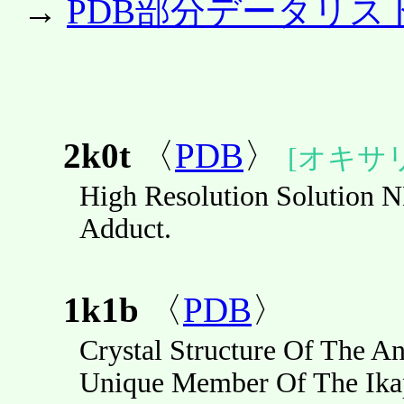
→
PDB部分データリス
2k0t
〈
PDB
〉
[オキサ
High Resolution Solution 
Adduct.
1k1b
〈
PDB
〉
Crystal Structure Of The A
Unique Member Of The Ikap