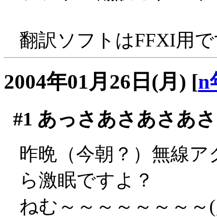
翻訳ソフトはFFXI用です
2004年01月26日(月)
[
n
#1
あっさあさあさあさ
昨晩（今朝？）無線ア
ら激眠ですよ？
ねむ～～～～～～～～(;д