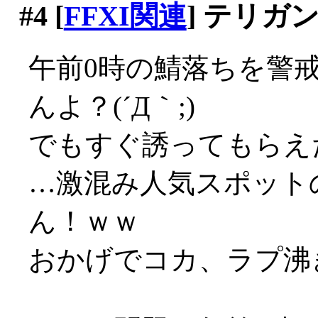
#4
[
FFXI関連
] テリガ
午前0時の鯖落ちを警
んよ？(´Д｀;)
でもすぐ誘ってもらえ
…激混み人気スポット
ん！ｗｗ
おかげでコカ、ラプ沸き