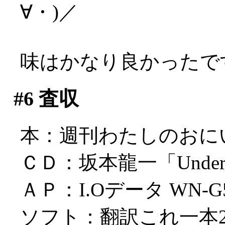
∀・)／
味はかなり良かったで
#6
査収
本：週刊わたしのおにいちゃん 
ＣＤ：坂本龍一「Undercoole
ＡＰ：I.Oデータ WN-G5
ソフト：翻訳これ一本2004