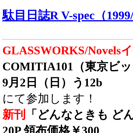
駄目日誌R V-spec（1999/
GLASSWORKS/Nove
COMITIA101（東京
9月2日（日）う12b
にて参加します！
新刊
「どんなときも どん
20P 領布価格￥300