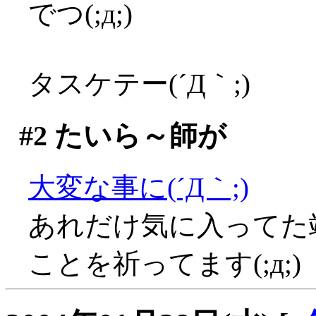
でつ(;д;)
タスケテー(´Д｀;)
#2
たいら～師が
大変な事に(´Д｀;)
あれだけ気に入ってた
ことを祈ってます(;д;)