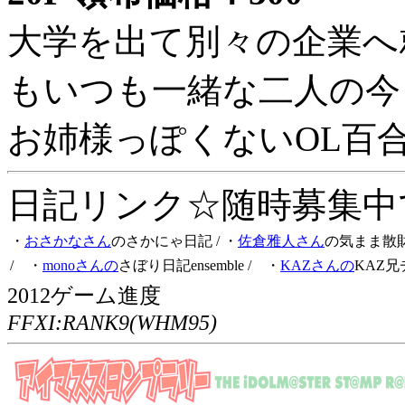
大学を出て別々の企業へ
もいつも一緒な二人の今
お姉様っぽくないOL百
日記リンク☆随時募集中です
・
おさかなさん
のさかにゃ日記
/ ・
佐倉雅人さん
の気まま散
/ ・
monoさんの
さぼり日記ensemble
/ ・
KAZさんの
KAZ兄
2012ゲーム進度
FFXI:RANK9(WHM95)