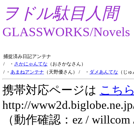
ヲドル駄目人間
GLASSWORKS/Novels
捕捉済み日記アンテナ
/ ・
さかにゃんてな
（おさかなさん）
/ ・
あまねアンテナ
（天野優さん）
/ ・
ダメあんてな
（じゅ
携帯対応ページは
こち
http://www2d.biglobe.ne.jp
（動作確認：ez / willcom 