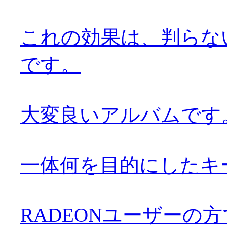
これの効果は、判らな
です。
大変良いアルバムです。お
一体何を目的にしたキ
RADEONユーザーの