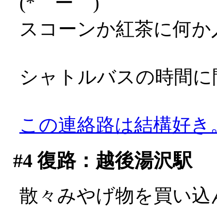
(*゜ー゜)
スコーンか紅茶に何か
シャトルバスの時間に
この連絡路は結構好き
#4
復路：越後湯沢駅
散々みやげ物を買い込