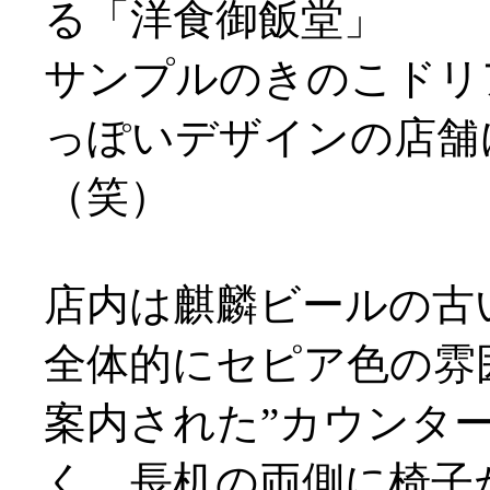
る「洋食御飯堂」
サンプルのきのこドリ
っぽいデザインの店舗
（笑）
店内は麒麟ビールの古
全体的にセピア色の雰
案内された”カウンタ
く、長机の両側に椅子が配