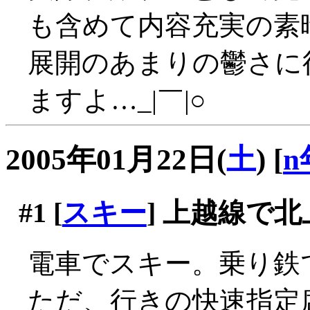
も含めて内容充実の素
展開のあまりの鬱さに
ますよ…_|￣|○
2005年01月22日(
土
)
[
n
#1
[
スキー
] 上越線で北
電車でスキー。乗り鉄で
ただ、行きの快速指定