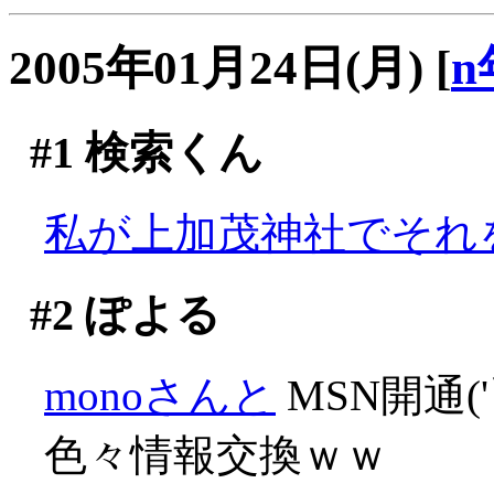
2005年01月24日(月)
[
n
#1
検索くん
私が上加茂神社でそれを
#2
ぽよる
monoさんと
MSN開通('
色々情報交換ｗｗ