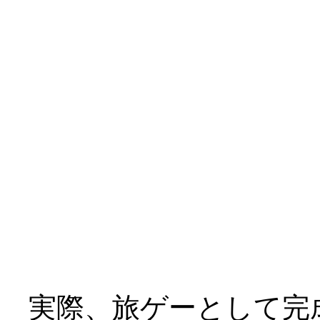
三人とも到底救われて
￣|○
テーマが「救済」では
けど、これはキツイ、
ヒロイン４人（おマケ
てどうよ？_|￣|○
実際、旅ゲーとして完