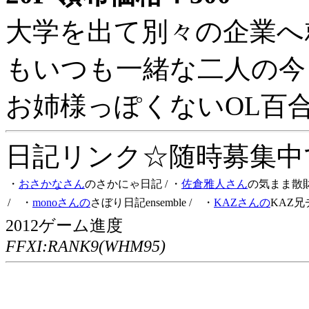
大学を出て別々の企業へ
もいつも一緒な二人の今
お姉様っぽくないOL百
日記リンク☆随時募集中です
・
おさかなさん
のさかにゃ日記
/ ・
佐倉雅人さん
の気まま散
/ ・
monoさんの
さぼり日記ensemble
/ ・
KAZさんの
KAZ兄
2012ゲーム進度
FFXI:RANK9(WHM95)