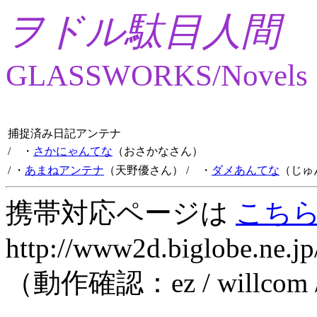
ヲドル駄目人間
GLASSWORKS/Novels
捕捉済み日記アンテナ
/ ・
さかにゃんてな
（おさかなさん）
/ ・
あまねアンテナ
（天野優さん）
/ ・
ダメあんてな
（じゅ
携帯対応ページは
こち
http://www2d.biglobe.ne.jp
（動作確認：ez / willcom 