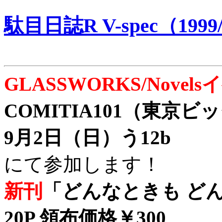
駄目日誌R V-spec（1999/
GLASSWORKS/Nove
COMITIA101（東京
9月2日（日）う12b
にて参加します！
新刊
「どんなときも どん
20P 領布価格￥300