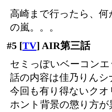
高崎まで行ったら、何
の嵐。。。
#5
[
TV
] AIR第三話
セミっぽいベーコンエッ
話の内容は佳乃りんシ
今回も有り得ないクオ
ホント背景の懲り方が