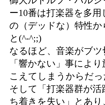
御大ルドルフ・バルシ
ー10番は打楽器を多
の（デッドな）特性か
と(^-^;;)
なるほど、音楽がブツ
「響かない」事により
こえてしまうからだったか(^
そして「打楽器群が活
ち着きを失い」とあり