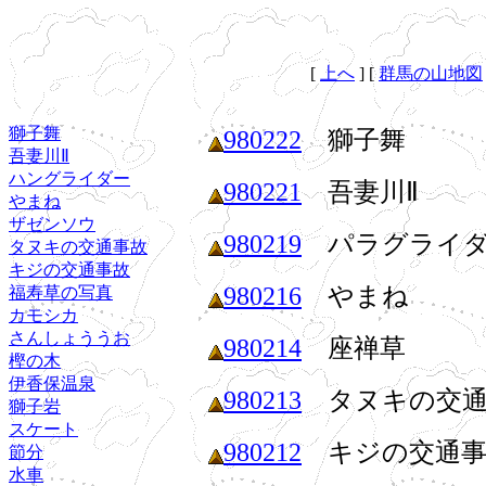
[
上へ
]
[
群馬の山地図
獅子舞
980222
獅子舞
吾妻川Ⅱ
ハングライダー
980221
吾妻川Ⅱ
やまね
ザゼンソウ
980219
パラグライダ
タヌキの交通事故
キジの交通事故
980216
やまね
福寿草の写真
カモシカ
さんしょううお
980214
座禅草
樫の木
伊香保温泉
980213
タヌキの交通
獅子岩
スケート
980212
キジの交通事
節分
水車