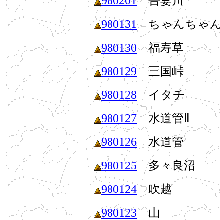
980201
吾妻川
980131
ちゃんちゃ
980130
福寿草
980129
三国峠
980128
イタチ
980127
水道管Ⅱ
980126
水道管
980125
多々良沼
980124
吹越
980123
山