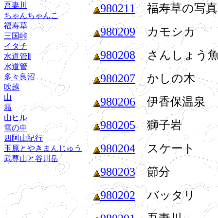
吾妻川
980211
福寿草の写真
ちゃんちゃんこ
福寿草
980209
カモシカ
三国峠
イタチ
980208
さんしょう
水道管Ⅱ
水道管
980207
かしの木
多々良沼
吹越
山
980206
伊香保温泉
霜
山ヒル
980205
獅子岩
雪の中
四阿山紀行
980204
スケート
玉原とやきまんじゅう
武尊山と谷川岳
980203
節分
980202
バッタリ