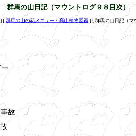
群馬の山日記（マウントログ９８目次）
]
[
群馬の山の花メニュー・高山植物図鑑
]
[ 群馬の山日記（マ
ー
事故
故