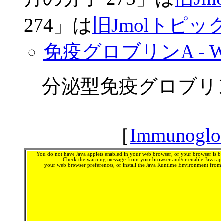
274」は
旧JmolトピックN
免疫グロブリンA - Wik
分泌型免疫グロブリン
［
Immunoglob
You do not have Java applets enabled in your web browser, or your browser is bl
Check the warning message from your browser and/or enable Java app
your web browser preferences, or install the Java Runtime Environment fro