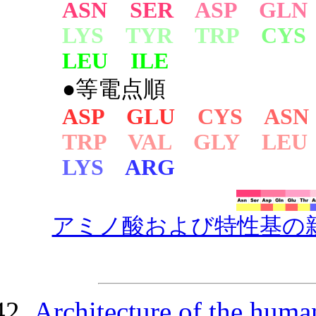
ASN SER
ASP GLN
LYS TYR TRP
CYS
LEU ILE
●等電点順
ASP GLU
CYS ASN
TRP VAL GLY LEU
LYS
ARG
アミノ酸および特性基の
Architecture of the huma