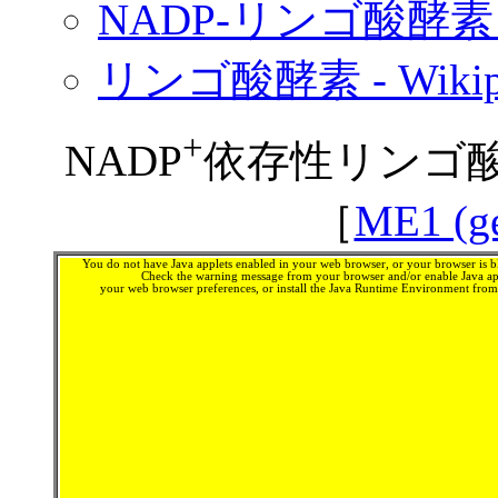
NADP-リンゴ酸酵素
リンゴ酸酵素 - Wikipe
+
NADP
依存性リンゴ酸
［
ME1 (ge
You do not have Java applets enabled in your web browser, or your browser is bl
Check the warning message from your browser and/or enable Java app
your web browser preferences, or install the Java Runtime Environment fro