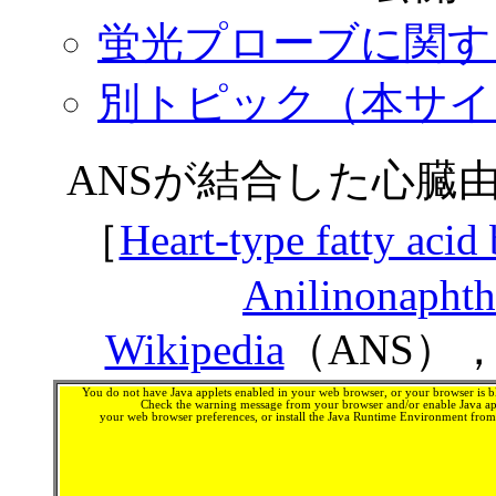
蛍光プローブに関する記事一
別トピック（本サイ
ANSが結合した心臓
［
Heart-type fatty acid
Anilinonaphtha
Wikipedia
（ANS）
You do not have Java applets enabled in your web browser, or your browser is bl
Check the warning message from your browser and/or enable Java app
your web browser preferences, or install the Java Runtime Environment fro