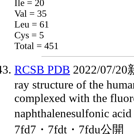
Ile = 20
Val = 35
Leu = 61
Cys = 5
Total = 451
RCSB PDB
2022/07
ray structure of the huma
complexed with the fluor
naphthalenesulfonic 
7fd7・7fdt・7fdu公開