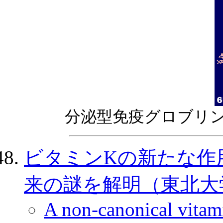
分泌型免疫グロブリン
ビタミンKの新たな作用
来の謎を解明（東北大学，2
A non-canonical vitami