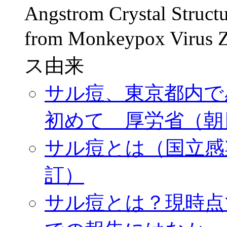
Angstrom Crystal Structu
from Monkeypox Vir
ス由来
サル痘、東京都内で
初めて 厚労省（朝日，2
サル痘とは（国立感染症
訂）
サル痘とは？現時点