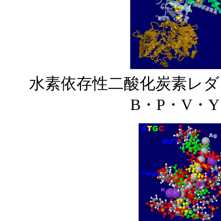
水素依存性二酸化炭素レダ
B・P・V・Y