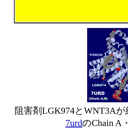
阻害剤LGK974とWNT3
7urd
のChain