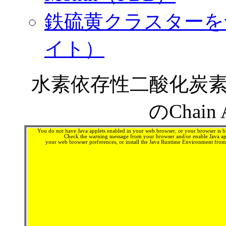
鉄硫黄クラスターを
イト）
水素依存性二酸化炭素
のChai
You do not have Java applets enabled in your web browser, or your browser is bl
Check the warning message from your browser and/or enable Java app
your web browser preferences, or install the Java Runtime Environment fro