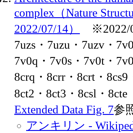
complex（Nature Structu
2022/07/14）
※2022/0
7uzs・7uzu・7uzv・
7v0q・7v0s・7v0t・7v
8crq・8crr・8crt・8cs
8ct2・8ct3・8csl・8c
Extended Data Fig. 7
参
アンキリン - Wikiped