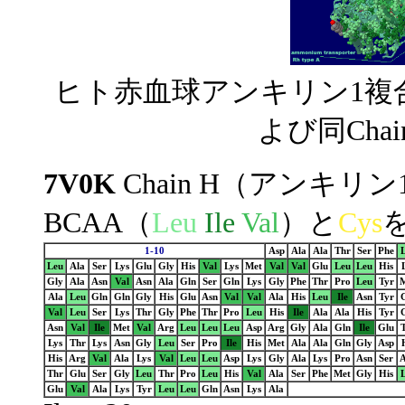
ヒト赤血球アンキリン1複
よび同Cha
7V0K
Chain H（アンキリ
BCAA（
Leu
Ile
Val
）と
Cys
1-10
Asp
Ala
Ala
Thr
Ser
Phe
Leu
Ala
Ser
Lys
Glu
Gly
His
Val
Lys
Met
Val
Val
Glu
Leu
Leu
His
Gly
Ala
Asn
Val
Asn
Ala
Gln
Ser
Gln
Lys
Gly
Phe
Thr
Pro
Leu
Tyr
Ala
Leu
Gln
Gln
Gly
His
Glu
Asn
Val
Val
Ala
His
Leu
Ile
Asn
Tyr
Val
Leu
Ser
Lys
Thr
Gly
Phe
Thr
Pro
Leu
His
Ile
Ala
Ala
His
Tyr
Asn
Val
Ile
Met
Val
Arg
Leu
Leu
Leu
Asp
Arg
Gly
Ala
Gln
Ile
Glu
Lys
Thr
Lys
Asn
Gly
Leu
Ser
Pro
Ile
His
Met
Ala
Ala
Gln
Gly
Asp
His
Arg
Val
Ala
Lys
Val
Leu
Leu
Asp
Lys
Gly
Ala
Lys
Pro
Asn
Ser
Thr
Glu
Ser
Gly
Leu
Thr
Pro
Leu
His
Val
Ala
Ser
Phe
Met
Gly
His
Glu
Val
Ala
Lys
Tyr
Leu
Leu
Gln
Asn
Lys
Ala